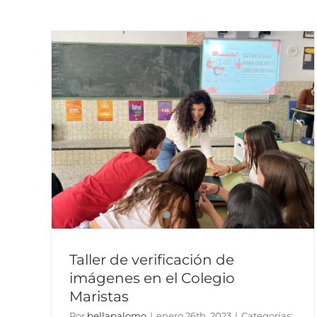
ión
el
s
Taller de verificación de
imágenes en el Colegio
Maristas
Por
bellapalomo
|
enero 26th, 2023
|
Categorías: