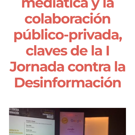
mediática y la
Quiénes somos
colaboración
público-privada,
claves de la I
Jornada contra la
Desinformación