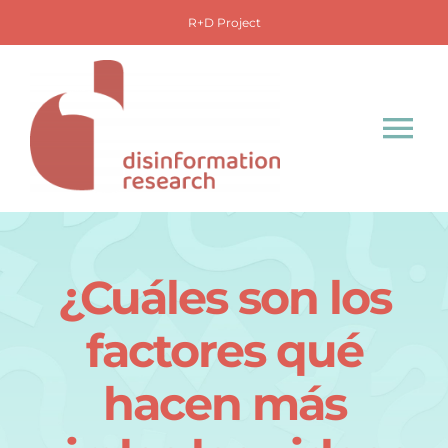
Saltar
R+D Project
al
contenido
Tog
Nav
Inicio
Proyecto
¿Cuáles son los
factores qué
Observatorio
hacen más
Base de datos