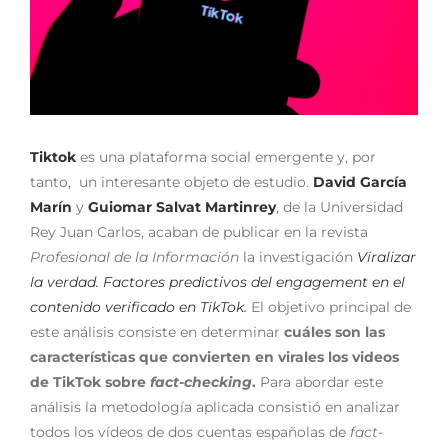
Tiktok
es una
plataforma social emergente
y, por
tanto, un interesante objeto de estudio
.
David García
Marín
y
Guiomar Salvat Martinrey
, de la Universidad
Rey Juan Carlos, acaban de publicar en la revista
Profesional de la Información
la investigación
Viralizar
la verdad. Factores predictivos del engagement en el
contenido verificado en TikTok.
El objetivo principal de
este análisis consiste en determinar
cuáles son las
características que convierten en virales los videos
de TikTok sobre
fact-checking
.
Para abordar este
análisis la metodología aplicada consistió en analizar
todos los vídeos de dos cuentas españolas de
fact-