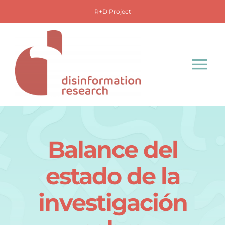
Saltar
R+D Project
al
contenido
Tog
Nav
Inicio
Proyecto
Balance del
estado de la
Observatorio
investigación
Base de datos