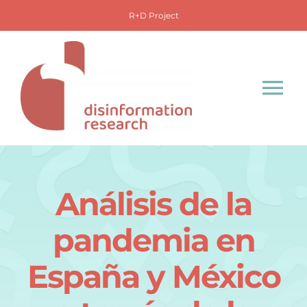
Saltar
R+D Project
al
contenido
Tog
Nav
Inicio
Proyecto
Análisis de la
pandemia en
Observatorio
España y México
Base de datos